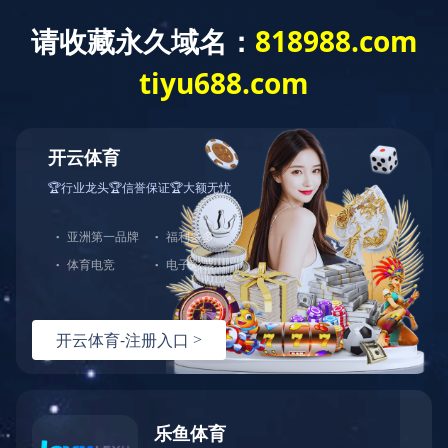
开云体育
咨询服务电话：
0510-83899916
180 5157 4349
网站开云体育
久禾简介
开云体育-开云(中国)一站式服务官方网站
资质证书
开云体育
应用领域
开云体育-开云(中国)一站式服务官方网站
当前位置：
开云体育
>
开云体育-开云(中国)一站式服务官方网
站
>
LED平板净化灯
开云体育-开云(中国)一站式服务官方网站
PRODUCT