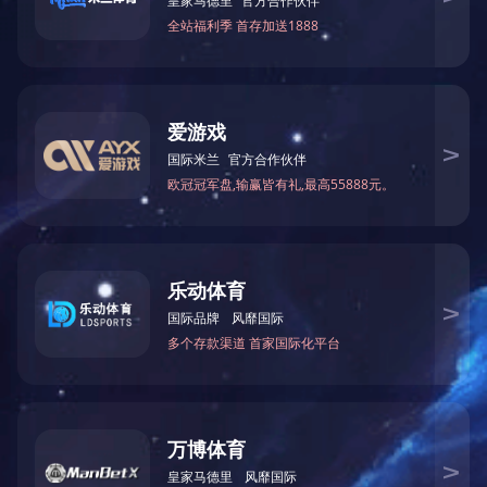
灯框采用铝合金边框、喷塑成型。灯体厚度10MM，采用原厂
LED光源，光效高，光衰低。独特的侧导光技术，照度均匀，
光线柔和，缓解眼睛疲劳。无屏闪，无紫外辐射，不含有害物
质，对身体无伤害。安装方式简洁方便。
适用场所
生物制药、医疗卫生、食品保健、电子IT业、实验室等。
安装示意图
规格型号
外径尺
型
功
工作电
光通
色
显
备
寸/0.d(mm)
号/model
率/W
压/V
量/LM
温/CCT
指/Ra
注/Notes
L
W
H
正面安
AC180V-
JH001
48W
4300
6500K
≥80
1200
300
10
220V
装
正面安
AC180V-
JH002
40W
4300
6500K
≥80
600
600
10
220V
装
正面安
AC180V-
JH003
36W
3200
6500K
≥80
900
300
10
220V
装