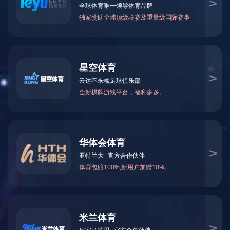
Prev
Next
1
2
3
开云体育-开云(中国)一站式服务官方网站
PRODUCT
DISPLAY
LED平板净化灯
LED平板灯
斜边净化灯
直边净化灯
杀菌灯
防爆
净化灯
LED防尘灯
泪珠灯
三防灯
工矿灯
筒灯
办公灯
服务热线：
0510-83899916
180 5157 4349
LED平板净化灯
LED平板灯